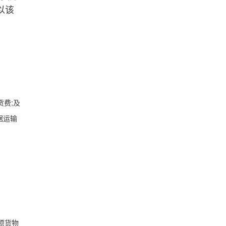
以该
费;及
据运输
项货物