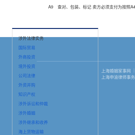
A9 查对、包装、标记 卖方必须支付为按照A4
涉外法律实务
国际贸易
外商投资
境外投资
上海婚姻家事网
公司法律
上海申渝律师事务所
外资并购
知识产权
涉外诉讼和仲裁
涉外婚姻
涉外继承和收养
海上货物运输