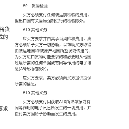
B9 货物检验
买方必须支付任何装运前检验的费用，
但出口国有关当局强制进行的检验除外。
将货
A10 其他义务
成的
应买方要求并由其承当风险和费用，卖
方必须给予买方一切协助，以帮助买方取得
由装运地国和/或原产地国所签发或传送的、
为买方进口货物可能要求的和必要时从他国
过境所需的任何单据或有同等作用的电子讯
息(A8所列的除外)。
应买方要求，卖方必须向买方提供投保
所需的信息。
B10 其他义务
买方必须支付因获取A10所述单据或有
要求
同等作用的电子讯息所发生的一切费用，并
偿付卖方因给予协助而发生的费用。