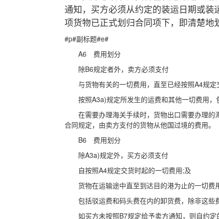
通知，买方必须从约定的装运日期或装
项货物已正式划归合同项下，即清楚地
#p#副标题#e#
A6 费用划分
除B6规定者外，卖方必须支付
与货物有关的一切费用，直至已经按照A4规定交
按照A3a)规定所发生的运费和其他一切费用，
在需要办理海关手续时，货物出口需要办理的海
合同规定，由卖方支付的货物从他国过境的费用。
B6 费用划分
除A3a)规定外，买方必须支付
自按照A4规定交货时起的一切费用;及
货物在运输途中直至到达目的港为止的一切费用
包括驳运费和码头费在内的卸货费，除非这些费
如买方未按照B7规定给予卖方通知，则自约定的