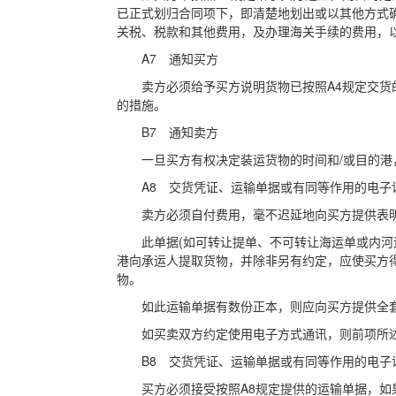
已正式划归合同项下，即清楚地划出或以其他方式确
关税、税款和其他费用，及办理海关手续的费用，
A7 通知买方
卖方必须给予买方说明货物已按照A4规定交货的
的措施。
B7 通知卖方
一旦买方有权决定装运货物的时间和/或目的港
A8 交货凭证、运输单据或有同等作用的电子
卖方必须自付费用，毫不迟延地向买方提供表明
此单据(如可转让提单、不可转让海运单或内河运
港向承运人提取货物，并除非另有约定，应使买方得
物。
如此运输单据有数份正本，则应向买方提供全
如买卖双方约定使用电子方式通讯，则前项所述单
B8 交货凭证、运输单据或有同等作用的电子
买方必须接受按照A8规定提供的运输单据，如