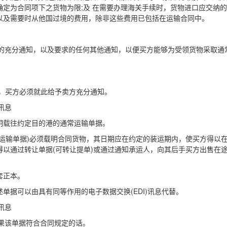
定为合同项下之货物为限;及 在需要办理海关手续时，货物进口应交纳
以及需要时从他国过境的费用，除非这些费用已包括在运输合同中。
充分通知，以及要求的任何其他通知，以便买方能够为受领货物采取通
，买方必须就此给予卖方充分通知。
讯息
载往约定目的港的通常运输单据。
输单据)必须载明合同货物，其日期应在约定的装运期内，使买方得以
以通过转让单据(可转让提单)或通过通知承运人，向其后手买方出售在
套正本。
据可以由具有同等作用的电子数据交换(EDI)讯息代替。
讯息
果该单据符合合同规定的话。