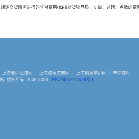
规定交货所需进行的查对费用(如核对货物品质、丈量、过磅、点数的费用
上海合同法律网
上海海事海商网
上海刑事辩护网
申渝律师
 版权所有 2009-2026
沪ICP备12012076号-6