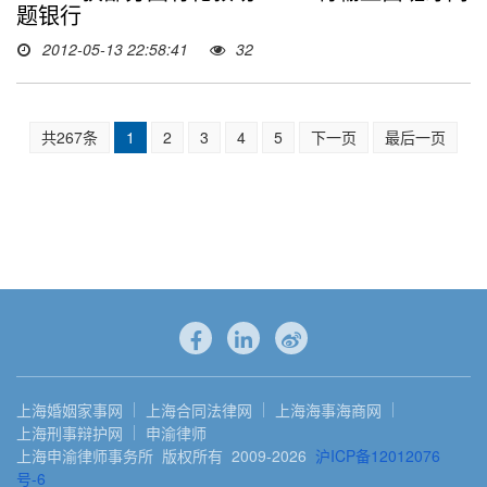
题银行
2012-05-13 22:58:41
32
共267条
1
2
3
4
5
下一页
最后一页
上海婚姻家事网
上海合同法律网
上海海事海商网
上海刑事辩护网
申渝律师
上海申渝律师事务所 版权所有 2009-2026
沪ICP备12012076
号-6